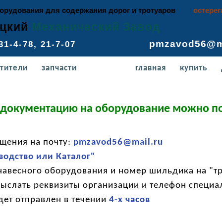
орудования для содержания дорог и тротуаров
остерег
́цкий
Механический Завод
pmzavod56@mai
8) 31-4-78, 21-7-07
тители
запчасти
главная
купить
 документацию на оборудование можно по
ения на почту:
pmzavod56@mail.ru
водство или Каталог"
есного оборудования и номер шильдика на "тр
слать реквизиты организации и телефон специа
ет отправлен в течении
4-х часов