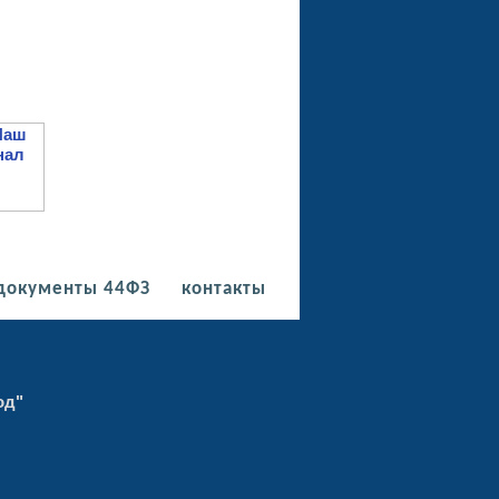
документы 44ФЗ
контакты
од"