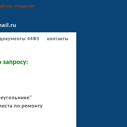
айтесь подделок
l.ru
документы 44ФЗ
контакты
 запросу:
еугольнике"
листа по ремонту