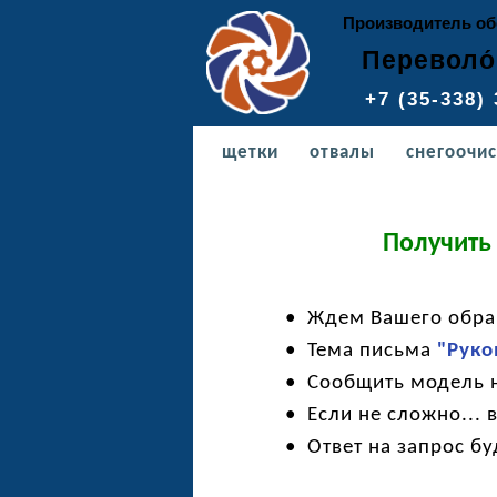
Производитель об
Переволо
+7 (35-33
щетки
отвалы
снегоочис
Получить
• Ждем Вашего обращ
• Тема письма
"Руко
• Сообщить модель нав
• Если не сложно... вы
• Ответ на запрос буд